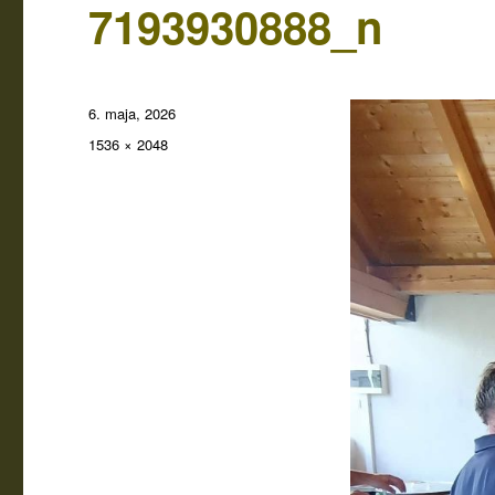
7193930888_n
Objavljeno
6. maja, 2026
dne
Polna
1536 × 2048
velikost