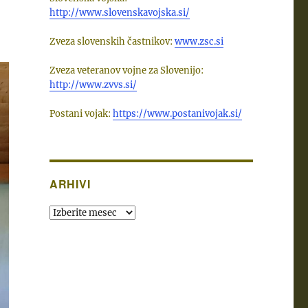
http://www.slovenskavojska.si/
Zveza slovenskih častnikov:
www.zsc.si
Zveza veteranov vojne za Slovenijo:
http://www.zvvs.si/
Postani vojak:
https://www.postanivojak.si/
ARHIVI
Arhivi