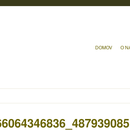
DOMOV
O N
66064346836_487939085