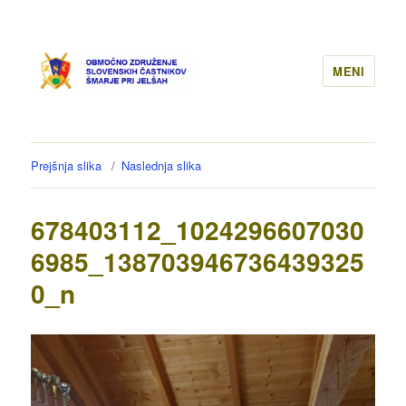
MENI
Prejšnja slika
Naslednja slika
678403112_1024296607030
6985_138703946736439325
0_n