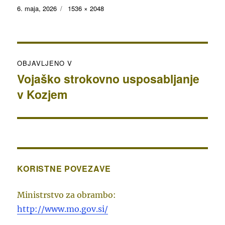
Objavljeno
Polna
6. maja, 2026
1536 × 2048
dne
velikost
Navigacija
OBJAVLJENO V
prispevka
Vojaško strokovno usposabljanje
v Kozjem
KORISTNE POVEZAVE
Ministrstvo za obrambo:
http://www.mo.gov.si/