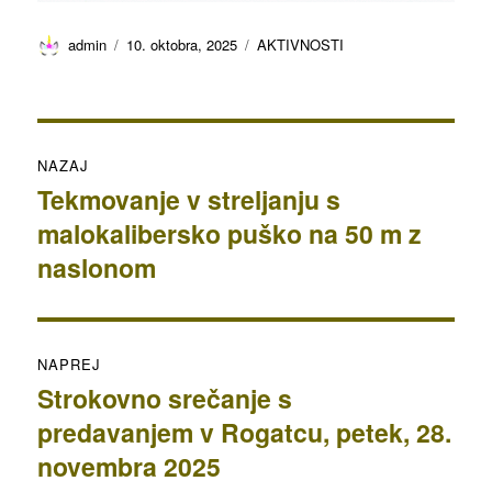
Avtor
Objavljeno
Kategorije
admin
10. oktobra, 2025
AKTIVNOSTI
dne
Navigacija
NAZAJ
prispevka
Tekmovanje v streljanju s
Prejšnji
malokalibersko puško na 50 m z
prispevek:
naslonom
NAPREJ
Strokovno srečanje s
Naslednji
predavanjem v Rogatcu, petek, 28.
prispevek:
novembra 2025