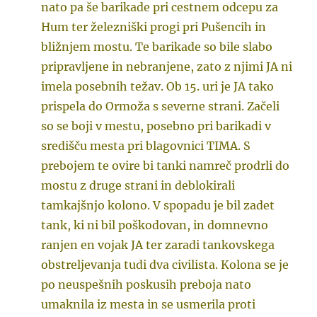
nato pa še barikade pri cestnem odcepu za
Hum ter železniški progi pri Pušencih in
bližnjem mostu. Te barikade so bile slabo
pripravljene in nebranjene, zato z njimi JA ni
imela posebnih težav. Ob 15. uri je JA tako
prispela do Ormoža s severne strani. Začeli
so se boji v mestu, posebno pri barikadi v
središču mesta pri blagovnici TIMA. S
prebojem te ovire bi tanki namreč prodrli do
mostu z druge strani in deblokirali
tamkajšnjo kolono. V spopadu je bil zadet
tank, ki ni bil poškodovan, in domnevno
ranjen en vojak JA ter zaradi tankovskega
obstreljevanja tudi dva civilista. Kolona se je
po neuspešnih poskusih preboja nato
umaknila iz mesta in se usmerila proti