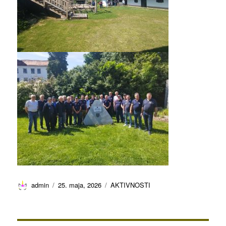
Avtor
Objavljeno
Kategorije
admin
25. maja, 2026
AKTIVNOSTI
dne