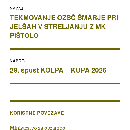
Navigacija
NAZAJ
prispevka
TEKMOVANJE OZSČ ŠMARJE PRI
Prejšnji
JELŠAH V STRELJANJU Z MK
prispevek:
PIŠTOLO
NAPREJ
28. spust KOLPA – KUPA 2026
Naslednji
prispevek:
KORISTNE POVEZAVE
Ministrstvo za obrambo: