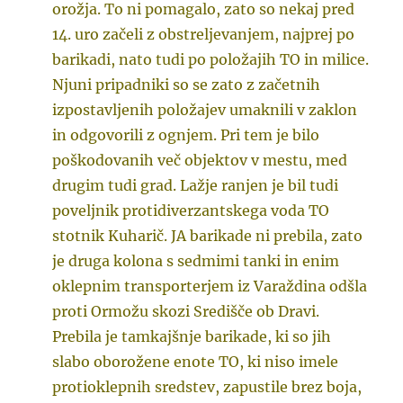
orožja. To ni pomagalo, zato so nekaj pred
14. uro začeli z obstreljevanjem, najprej po
barikadi, nato tudi po položajih TO in milice.
Njuni pripadniki so se zato z začetnih
izpostavljenih položajev umaknili v zaklon
in odgovorili z ognjem. Pri tem je bilo
poškodovanih več objektov v mestu, med
drugim tudi grad. Lažje ranjen je bil tudi
poveljnik protidiverzantskega voda TO
stotnik Kuharič. JA barikade ni prebila, zato
je druga kolona s sedmimi tanki in enim
oklepnim transporterjem iz Varaždina odšla
proti Ormožu skozi Središče ob Dravi.
Prebila je tamkajšnje barikade, ki so jih
slabo oborožene enote TO, ki niso imele
protioklepnih sredstev, zapustile brez boja,