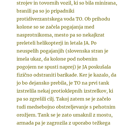
strojev in tovornih vozil, ki so bila minirana,
branili pa so jo pripadniki
protidiverzantskega voda TO. Ob prihodu
kolone so se začela pogajanja med
nasprotnikoma, mesto pa so nekajkrat
preleteli helikopterji in letala JA. Po
neuspelih pogajanjih (slovenska stran je
imela ukaz, da kolone pod nobenim
pogojem ne spusti naprej) je JA poskušala
fizično odstraniti barikade. Ker je kazalo, da
jo bo dejansko prebila, je TO na prvi tank
izstrelila nekaj protioklepnih izstrelkov, ki
pa so zgrešili cilj. Takoj zatem se je začelo
tudi medsebojno obstreljevanje s pehotnim
orožjem. Tank se je zato umaknil z mostu,
armada pa je zagrozila z uporabo težkega